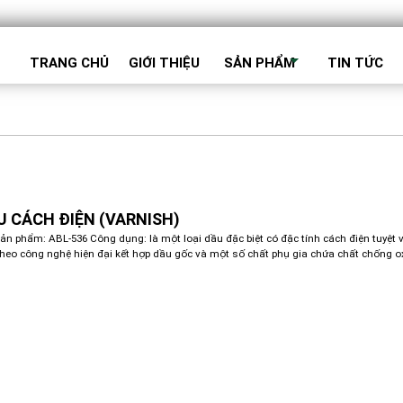
TRANG CHỦ
GIỚI THIỆU
SẢN PHẨM
TIN TỨC
U CÁCH ĐIỆN (VARNISH)
ản phẩm: ABL-536 Công dụng: là một loại dầu đặc biệt có đặc tính cách điện tuyệt 
theo công nghệ hiện đại kết hợp dầu gốc và một số chất phụ gia chứa chất chống o