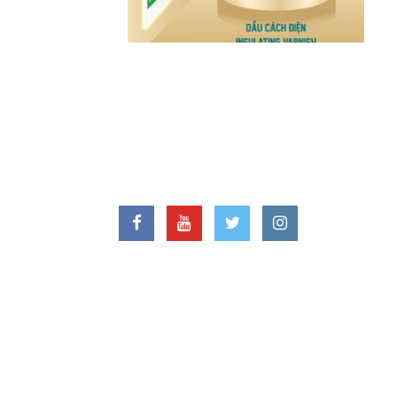
VĂ
Địa
Nin
LIÊN HỆ VỚI CHÚNG TÔI
Hot
FAX
Ema