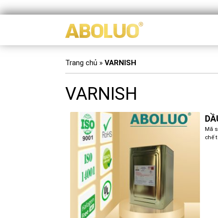
Trang chủ
»
VARNISH
VARNISH
DẦ
Mã s
chế 