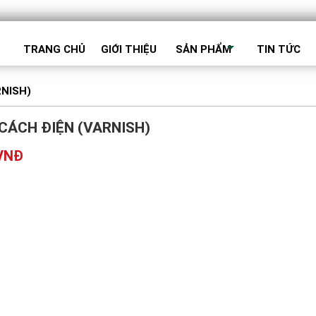
TRANG CHỦ
GIỚI THIỆU
SẢN PHẨM
TIN TỨC
RNISH)
CÁCH ĐIỆN (VARNISH)
 VNĐ