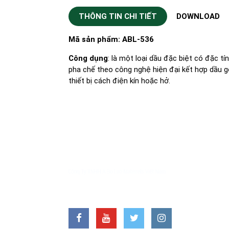
THÔNG TIN CHI TIẾT
DOWNLOAD
Mã sản phẩm: ABL-536
Công dụng
: là một loại dầu đặc biệt có đặc 
pha chế theo công nghệ hiện đại kết hợp dầu 
thiết bị cách điện kín hoặc hở.
VĂ
Địa
Nin
LIÊN HỆ VỚI CHÚNG TÔI
Hot
FAX