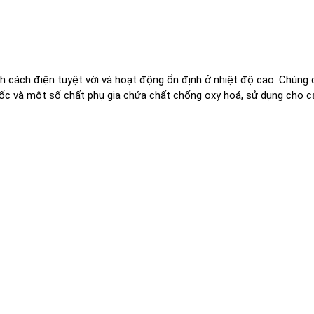
tính cách điện tuyệt vời và hoạt động ổn định ở nhiệt độ cao. Chúng
gốc và một số chất phụ gia chứa chất chống oxy hoá, sử dụng cho c
N PHÒNG LÀM VIỆC
T
 chỉ: Cụm công nghiệp Hạp Lĩnh, Phường Hạp Lĩnh, Tỉnh Bắc
h, Việt Nam
line: +84 222-3908 108
: +84 222-3908 158