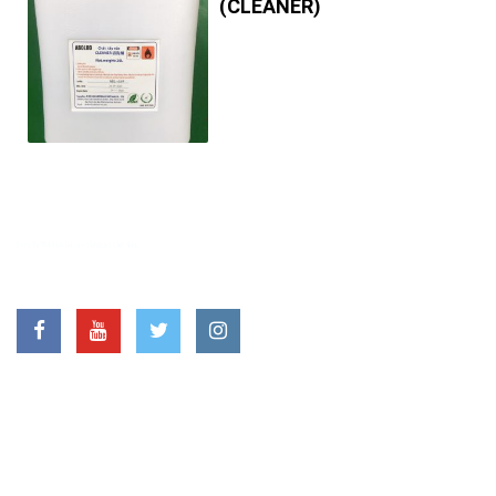
(CLEANER)
LIÊN HỆ VỚI CHÚNG TÔI
VĂN PHÒNG LÀM VIỆC
Địa chỉ: Cụm công nghiệp Hạp Lĩnh, Phường Hạp Lĩnh, Tỉnh Bắc
Ninh, Việt Nam
Hotline: +84 222-3908 108