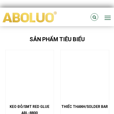
T
SẢN PHẨM TIÊU BIỂU
KEO ĐỎ/SMT RED GLUE
THIẾC THANH/SOLDER BAR
ABL-8800