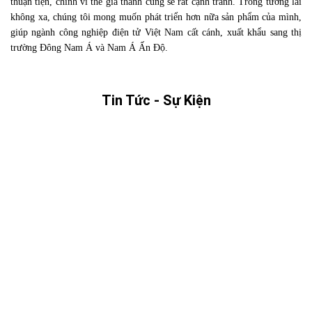
thuận tiện, chính vì thế giá thành cũng sẽ rất cạnh tranh. Trong tương lai
không xa, chúng tôi mong muốn phát triển hơn nữa sản phẩm của mình,
giúp ngành công nghiệp điện tử Việt Nam cất cánh, xuất khẩu sang thị
trường Đông Nam Á và Nam Á Ấn Độ.
Tin Tức - Sự Kiện
KHAI XUÂN MỞ CỬA &
✨ TẤT NIÊN CUỐI NĂM – 年
CHÚC MỪNG NĂM MỚI 🥂
终聚会 ✨
Kính gửi Quý khách hàng và
Khép lại một năm cũ, mở ra