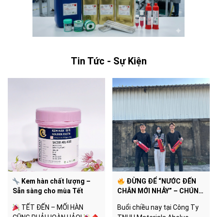
Tin Tức - Sự Kiện
Kem hàn chất lượng –
ĐỪNG ĐỂ “NƯỚC ĐẾN
Sẵn sàng cho mùa Tết
CHÂN MỚI NHẢY” – CHÚNG
TÔI ĐÃ SẴN SÀNG CHO MỌI
TẾT ĐẾN – MỐI HÀN
Buổi chiều nay tại Công Ty
TÌNH HUỐNG!