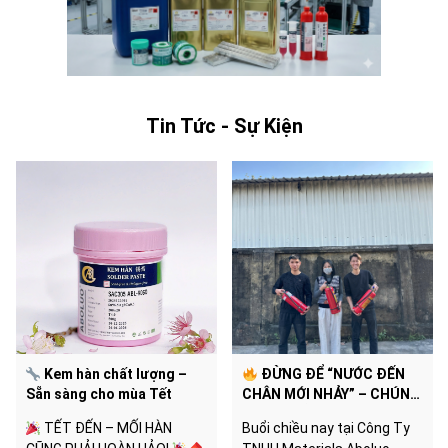
Tin Tức - Sự Kiện
Kem hàn chất lượng –
ĐỪNG ĐỂ “NƯỚC ĐẾN
Sẵn sàng cho mùa Tết
CHÂN MỚI NHẢY” – CHÚNG
TÔI ĐÃ SẴN SÀNG CHO MỌI
TẾT ĐẾN – MỐI HÀN
Buổi chiều nay tại Công Ty
TÌNH HUỐNG!