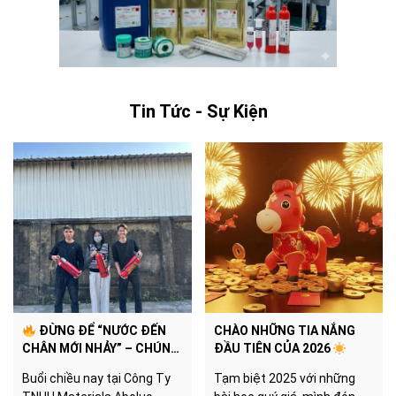
Tin Tức - Sự Kiện
ĐỪNG ĐỂ “NƯỚC ĐẾN
CHÀO NHỮNG TIA NẮNG
CHÂN MỚI NHẢY” – CHÚNG
ĐẦU TIÊN CỦA 2026
TÔI ĐÃ SẴN SÀNG CHO MỌI
Buổi chiều nay tại Công Ty
Tạm biệt 2025 với những
TÌNH HUỐNG!