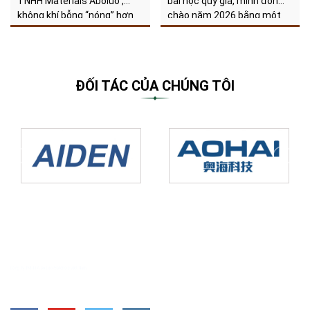
TNHH Materials Aboluo ,
bài học quý giá, mình đón
không khí bỗng “nóng” hơn
chào năm 2026 bằng một
bao giờ hết, không phải vì
tâm thế nhẹ nhàng và đầy
thời tiết mà vì buổi tập huấn
hy vọng. Những ngày đầu
PCCC cực kỳ thực tế!
năm luôn mang lại một cảm
An toàn của mỗi thành viên
giác thật đặc biệt – cảm
ĐỐI TÁC CỦA CHÚNG TÔI
luôn là ưu tiên số 1 của
giác của những trang giấy
Công ty. Chính vì thế, hôm
trắng đang chờ được viết
nay chúng
lên những câu chuyện rực
rỡ
LIÊN HỆ VỚI CHÚNG TÔI