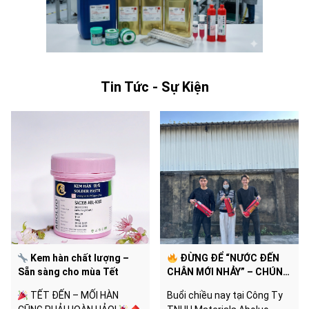
Tin Tức - Sự Kiện
Kem hàn chất lượng –
ĐỪNG ĐỂ “NƯỚC ĐẾN
Sẵn sàng cho mùa Tết
CHÂN MỚI NHẢY” – CHÚNG
TÔI ĐÃ SẴN SÀNG CHO MỌI
TẾT ĐẾN – MỐI HÀN
Buổi chiều nay tại Công Ty
TÌNH HUỐNG!