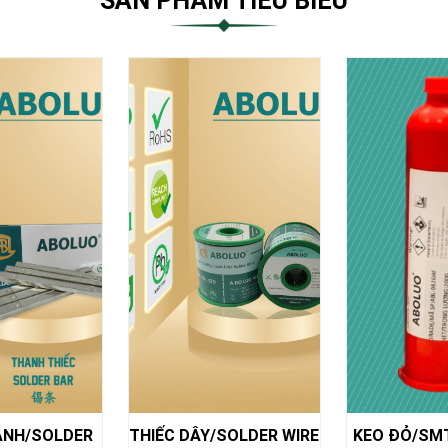
SẢN PHẨM TIÊU BIỂU
/SOLDER WIRE
KEO ĐỎ/SMT RED GLUE
SOLDER PA