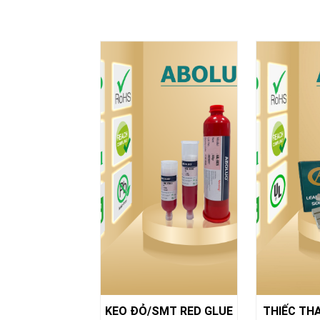
SMT RED GLUE
THIẾC THANH/SOLDER
THIẾC DÂY