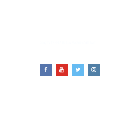
VĂ
Địa
Nin
LIÊN HỆ VỚI CHÚNG TÔI
Hot
FAX
Ema